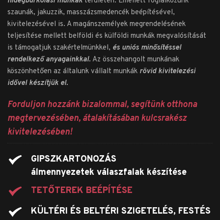
hidegburkolási munkák
 területén. Emellett foglalkozunk 
szaunák, jakuzzik, masszázsmedencék beépítésével, 
kivitelezésével is. A magánszemélyek megrendelésének 
teljesítése mellett belföldi és külföldi munkák megvalósítását 
is támogatjuk szakértelmünkkel, 
és uniós minősítéssel 
rendelkező anyagainkkal.
 Az összehangolt munkának 
köszönhetően az általunk vállalt munkák 
rövid kivitelezési 
idővel készítjük el.
Forduljon hozzánk bizalommal, segítünk otthona 
megtervezésében, átalakításában kulcsrakész 
kivitelezésében! 
GIPSZKARTONOZÁS
álmennyezetek válaszfalak készítése 
TETŐTEREK BEÉPÍTÉSE
KÜLTÉRI ÉS BELTÉRI SZIGETELÉS, FESTÉS