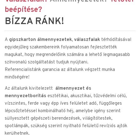
beépítése? 
BÍZZA RÁNK! 
A 
gipszkarton álmennyezetek, válaszfalak
 térhódításával 
egyidejűleg szakembereink folyamatosan fejlesztették 
magukat, hogy megrendelőink számára a lehető legmagasabb 
színvonalú szolgáltatást tudjuk nyújtani. 
Referencialistánk garancia az általunk végzett munka 
minőségére!
Az általunk kivitelezett  
álmennyezet és 
mennyezetborítás
 esztétikai, akusztikai, tűzvédelmi célú, 
vízszintes, ferde vagy épp íves felületet adó, függőleges 
lépcsőztetéssel kombinálható héj, amelybe igény szerint 
süllyesztett gépészeti berendezések, világítótestek, 
spotlámpák, szükség szerint nyitható felületű revíziós ajtók 
kerülhetnek. 