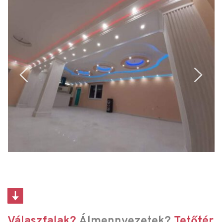
Válaszfalak?
Álmennyezetek?
Tetőtér 