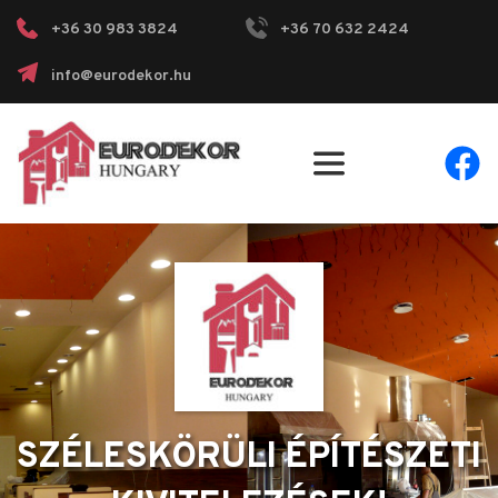
+36 30 983 3824
+36 70 632 2424
info@eurodekor.hu
SZÉLESKÖRÜLI ÉPÍTÉSZETI 