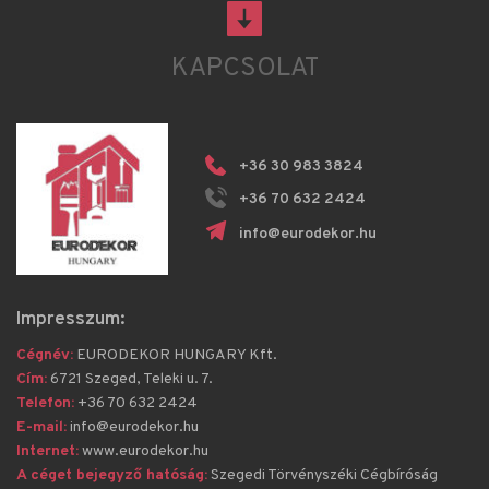
KAPCSOLAT
+36 30 983 3824
+36 70 632 2424
info@eurodekor.hu
Impresszum:
Cégnév:
 EURODEKOR HUNGARY Kft.
Cím:
6721 Szeged, Teleki u. 7.
Telefon:
 +36 70 632 2424
E-mail:
 info@eurodekor.hu
Internet:
 www.eurodekor.hu
A céget bejegyző hatóság:
 Szegedi Törvényszéki Cégbíróság 