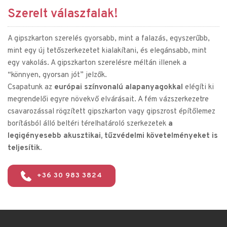
Szerelt válaszfalak!
A gipszkarton szerelés gyorsabb, mint a falazás, egyszerűbb, 
mint egy új tetőszerkezetet kialakítani, és elegánsabb, mint 
egy vakolás. A gipszkarton szerelésre méltán illenek a 
“könnyen, gyorsan jót” jelzők. 
Csapatunk az 
európai színvonalú alapanyagokkal
 elégíti ki 
megrendelői egyre növekvő elvárásait. A fém vázszerkezetre 
csavarozással rögzített gipszkarton vagy gipszrost építőlemez 
borításból álló beltéri térelhatároló szerkezetek 
a 
legigényesebb akusztikai, tűzvédelmi követelményeket is 
teljesítik.
+36 30 983 3824