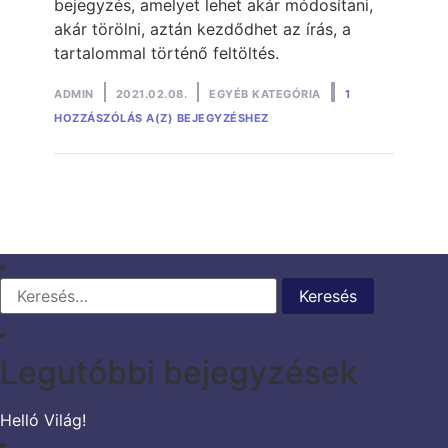
bejegyzés, amelyet lehet akár módosítani,
akár törölni, aztán kezdődhet az írás, a
tartalommal történő feltöltés.
Posted
Posted
ADMIN
2021.02.08.
EGYÉB KATEGÓRIA
1
HELLÓ
by
in
HOZZÁSZÓLÁS A(Z)
BEJEGYZÉSHEZ
VILÁG!
Keresés:
Legutóbbi bejegyzések
Helló Világ!